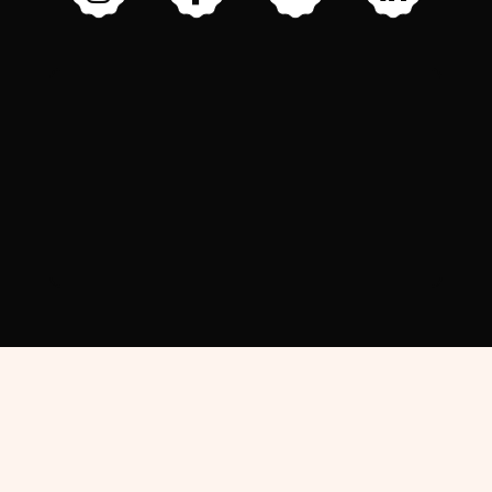
11-13 RUE DE NANTES 67100
STRASBOURG (NEUDORF)
ACCÈS : TRAM D : ARRÊT CITADELLE •
NAVETTES BATORAMA